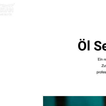
Startseite
Kontakt & A
Öl S
Ein r
Zuv
profe