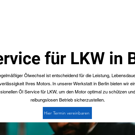
nfahrt
LKW Leistungen
Wohnwagen Leis
ervice für LKW in B
egelmäßiger Ölwechsel ist entscheidend für die Leistung, Lebensdau
erlässigkeit Ihres Motors. In unserer Werkstatt in Berlin bieten wir e
ssionellen Öl Service für LKW, um den Motor optimal zu schützen und
reibungslosen Betrieb sicherzustellen.
Hier Termin vereinbaren